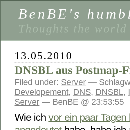
BenBE's humbl
Thoughts the world
13.05.2010
DNSBL aus Postmap-Fil
Filed under:
Server
— Schlagw
Developement
,
DNS
,
DNSBL
,
Server
— BenBE @ 23:53:55
Wie ich
vor ein paar Tagen 
angedeutet
habe, habe ich