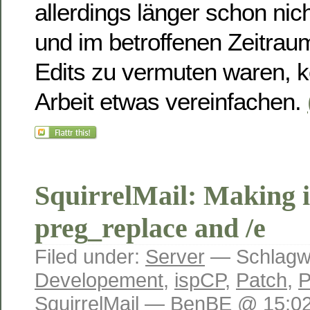
allerdings länger schon nic
und im betroffenen Zeitraum
Edits zu vermuten waren, k
Arbeit etwas vereinfachen.
SquirrelMail: Making i
preg_replace and /e
Filed under:
Server
— Schlagw
Developement
,
ispCP
,
Patch
,
SquirrelMail
— BenBE @ 15:02