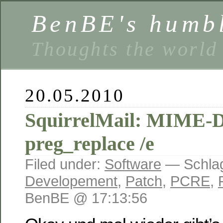
BenBE's humbl
Thoughts the world
20.05.2010
SquirrelMail: MIME-D
preg_replace /e
Filed under:
Software
— Schlag
Developement
,
Patch
,
PCRE
,
BenBE @ 17:13:56