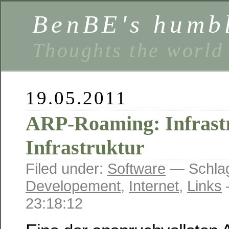
BenBE's humbl
Thoughts the world
19.05.2011
ARP-Roaming: Infrast
Infrastruktur
Filed under:
Software
— Schlag
Developement
,
Internet
,
Links
23:18:12