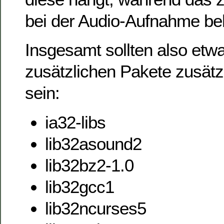
bei der Audio-Aufnahme be
Insgesamt sollten also etw
zusätzlichen Pakete zusätzli
sein:
ia32-libs
lib32asound2
lib32bz2-1.0
lib32gcc1
lib32ncurses5