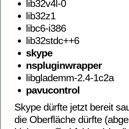
lib32v4l-0
lib32z1
libc6-i386
lib32stdc++6
skype
nspluginwrapper
libglademm-2.4-1c2a
pavucontrol
Skype dürfte jetzt bereit sa
die Oberfläche dürfte (abg