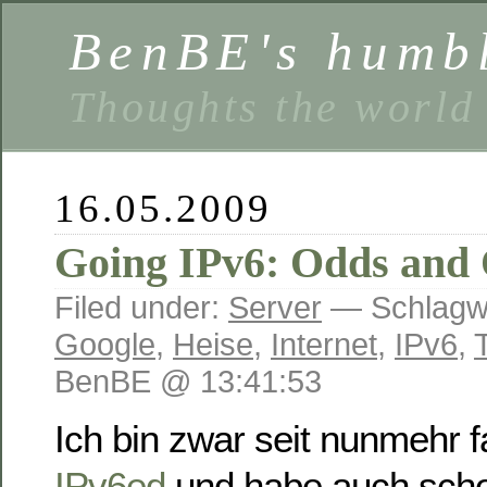
BenBE's humbl
Thoughts the world
16.05.2009
Going IPv6: Odds and O
Filed under:
Server
— Schlagw
Google
,
Heise
,
Internet
,
IPv6
,
BenBE @ 13:41:53
Ich bin zwar seit nunmehr f
IPv6ed
und habe auch scho