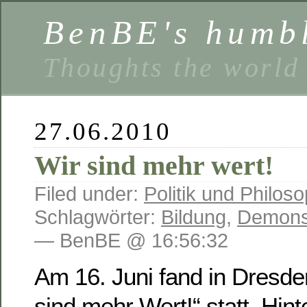
BenBE's humbl
Thoughts the world
27.06.2010
Wir sind mehr wert!
Filed under:
Politik und Philoso
Schlagwörter:
Bildung
,
Demonst
— BenBE @ 16:56:32
Am 16. Juni fand in Dresd
sind mehr Wert!“ statt. Hi