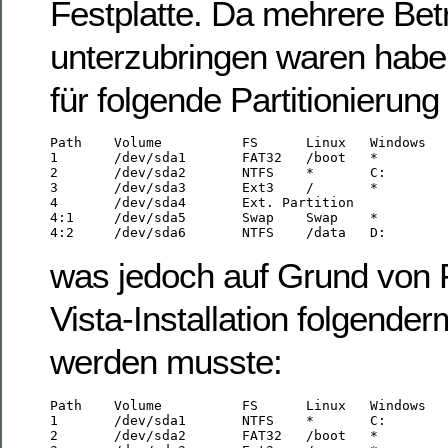
Festplatte. Da mehrere Be
unterzubringen waren habe
für folgende Partitionierun
Path    Volume          FS	Linux   Windows

1       /dev/sda1       FAT32   /boot   *

2       /dev/sda2       NTFS    *       C:

3       /dev/sda3       Ext3    /       *

4       /dev/sda4       Ext. Partition

4:1     /dev/sda5       Swap    Swap    *

was jedoch auf Grund von 
Vista-Installation folgend
werden musste:
Path    Volume          FS	Linux   Windows

1       /dev/sda1       NTFS    *       C:

2       /dev/sda2       FAT32   /boot   *
