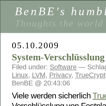
BenBE's humbl
Thoughts the world
05.10.2009
System-Verschlüsslung 
Filed under:
Software
— Schlag
Linux
,
LVM
,
Privacy
,
TrueCrypt
BenBE @ 20:43:06
Viele werden sicherlich
Tru
Verschlüsslung von Festpla