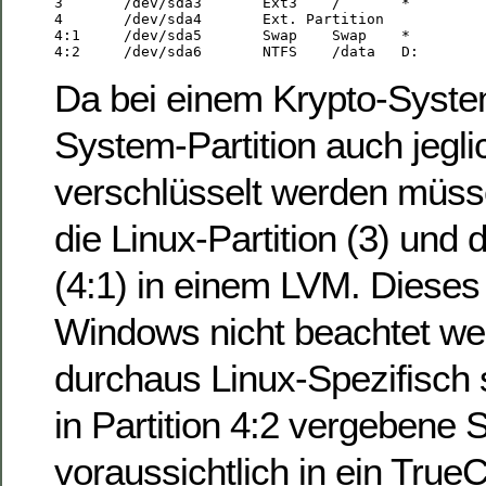
3       /dev/sda3       Ext3    /       *

4       /dev/sda4       Ext. Partition

4:1     /dev/sda5       Swap    Swap    *

Da bei einem Krypto-System
System-Partition auch jeg
verschlüsselt werden müsse
die Linux-Partition (3) und
(4:1) in einem LVM. Diese
Windows nicht beachtet wer
durchaus Linux-Spezifisch s
in Partition 4:2 vergebene 
voraussichtlich in ein Tru