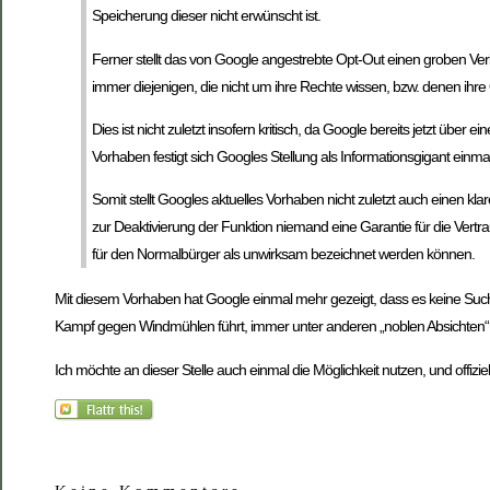
Speicherung dieser nicht erwünscht ist.
Ferner stellt das von Google angestrebte Opt-Out einen groben Ver
immer diejenigen, die nicht um ihre Rechte wissen, bzw. denen ihre 
Dies ist nicht zuletzt insofern kritisch, da Google bereits jetzt übe
Vorhaben festigt sich Googles Stellung als Informationsgigant einma
Somit stellt Googles aktuelles Vorhaben nicht zuletzt auch einen kla
zur Deaktivierung der Funktion niemand eine Garantie für die Ver
für den Normalbürger als unwirksam bezeichnet werden können.
Mit diesem Vorhaben hat Google einmal mehr gezeigt, dass es keine Such
Kampf gegen Windmühlen führt, immer unter anderen „noblen Absichten“
Ich möchte an dieser Stelle auch einmal die Möglichkeit nutzen, und offizi