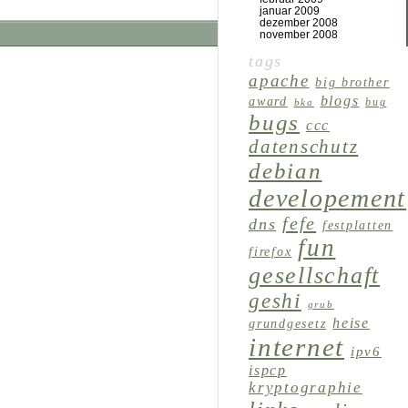
januar 2009
dezember 2008
november 2008
tags
apache
big brother
blogs
award
bug
bka
bugs
ccc
datenschutz
debian
developement
fefe
dns
festplatten
fun
firefox
gesellschaft
geshi
grub
heise
grundgesetz
internet
ipv6
ispcp
kryptographie