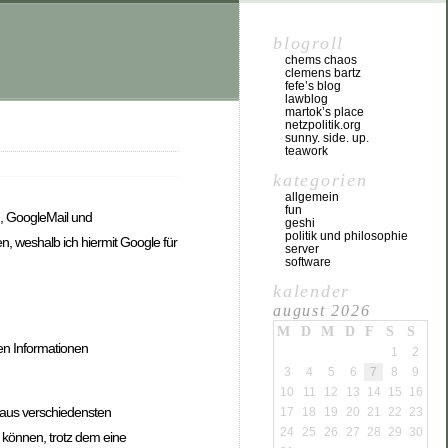
blogroll
chems chaos
clemens bartz
fefe’s blog
lawblog
martok’s place
netzpolitik.org
sunny. side. up.
teawork
kategorien
allgemein
fun
, GoogleMail und
geshi
politik und philosophie
n, weshalb ich hiermit Google für
server
software
kalender
august 2026
M
D
M
D
F
S
S
en Informationen
1
2
3
4
5
6
7
8
9
10
11
12
13
14
15
16
 aus verschiedensten
17
18
19
20
21
22
23
24
25
26
27
28
29
30
 können, trotz dem eine