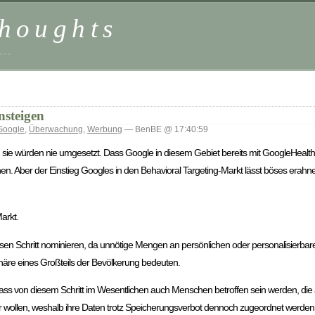
houghts
 …
nsteigen
Google
,
Überwachung
,
Werbung
— BenBE @ 17:40:59
ie würden nie umgesetzt. Dass Google in diesem Gebiet bereits mit GoogleHealth
n. Aber der Einstieg Googles in den Behavioral Targeting-Markt lässt böses erahne
arkt.
sen Schritt nominieren, da unnötige Mengen an persönlichen oder personalisierbar
phäre eines Großteils der Bevölkerung bedeuten.
ass von diesem Schritt im Wesentlichen auch Menschen betroffen sein werden, die
 wollen, weshalb ihre Daten trotz Speicherungsverbot dennoch zugeordnet werden