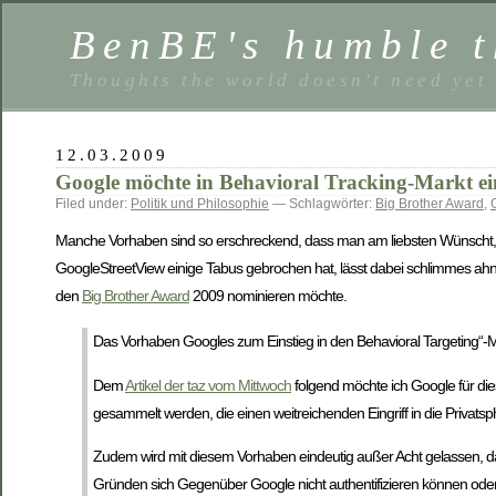
BenBE's humble t
Thoughts the world doesn't need yet
12.03.2009
Google möchte in Behavioral Tracking-Markt ei
Filed under:
Politik und Philosophie
— Schlagwörter:
Big Brother Award
,
Manche Vorhaben sind so erschreckend, dass man am liebsten Wünscht, s
GoogleStreetView einige Tabus gebrochen hat, lässt dabei schlimmes ahne
den
Big Brother Award
2009 nominieren möchte.
Das Vorhaben Googles zum Einstieg in den Behavioral Targeting“-M
Dem
Artikel der taz vom Mittwoch
folgend möchte ich Google für die
gesammelt werden, die einen weitreichenden Eingriff in die Privats
Zudem wird mit diesem Vorhaben eindeutig außer Acht gelassen, d
Gründen sich Gegenüber Google nicht authentifizieren können oder