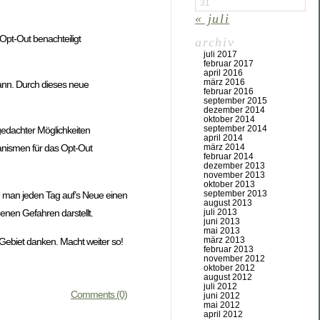
31
« juli
Opt-Out benachteiligt
archiv
juli 2017
februar 2017
april 2016
märz 2016
 kann. Durch dieses neue
februar 2016
september 2015
dezember 2014
oktober 2014
september 2014
ngedachter Möglichkeiten
april 2014
märz 2014
anismen für das Opt-Out
februar 2014
dezember 2013
november 2013
oktober 2013
september 2013
n man jeden Tag auf’s Neue einen
august 2013
juli 2013
nen Gefahren darstellt.
juni 2013
mai 2013
märz 2013
 Gebiet danken. Macht weiter so!
februar 2013
november 2012
oktober 2012
august 2012
juli 2012
Comments (0)
juni 2012
mai 2012
april 2012