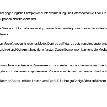
lust gegen jegliche Prinzipien der Datenvermeidung und Datensparsamkeit dar. Ein 
Optionen nicht bekannt sind.
r eine Menge an Informationen verfügt, die weit über dem liegt, was man sich vorstllen
l mehr.
ren Verstoß gegen ihr eigenes Motto „Don’t be evil!“ dar, da trotz verschiedenster a
traulichkeit und Geheimhaltung der erfassten Daten übernehmen kann und die Mech
maschine, sondern eine Datenkrake ist. Es ist einfach nur noch entmutigend, wen
, die am Ende keinen angemessenen Zugewinn im Vergleich zu den damit verbunde
ell dem
AK Vorrat
und den Leuten vom
FoeBuD
für ihre großartige Arbeit auf diesem