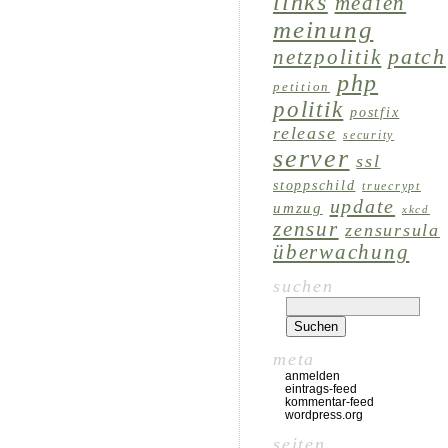
links
medien
meinung
patch
netzpolitik
php
petition
politik
postfix
release
security
server
ssl
stoppschild
truecrypt
update
umzug
xkcd
zensur
zensursula
überwachung
suchen
meta
anmelden
eintrags-feed
kommentar-feed
wordpress.org
seiten