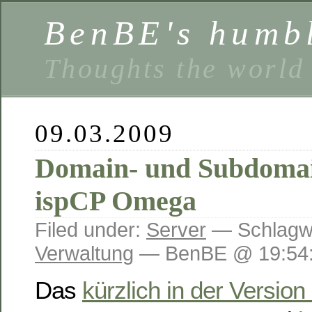
BenBE's humbl
Thoughts the world
09.03.2009
Domain- und Subdomai
ispCP Omega
Filed under:
Server
— Schlagw
Verwaltung
— BenBE @ 19:54
Das
kürzlich in der Version