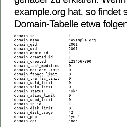
example.org hat, so findet s
Domain-Tabelle etwa folgen
domain_id               1

domain_name             'example.org'

domain_gid              2001

domain_uid              2001

domain_admin_id         1

domain_created_id       1

domain_created          1234567890

domain_last_modified    0

domain_mailacc_limit    0

domain_ftpacc_limit     0

domain_traffic_limit    0

domain_sqld_limit       0

domain_sqlu_limit       0

domain_status           'ok'

domain_alias_limit      0

domain_subd_limit       0

domain_ip_id            1

domain_disk_limit       0

domain_disk_usage       42

domain_php              'yes'
