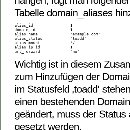
hängen, fügt man folgenden 
Tabelle domain_aliases hin
alias_id                1

domain_id               1

alias_name              'example.com'

alias_status            'toadd'

alias_mount             '/'

alias_ip_id             1

Wichtig ist in diesem Zus
zum Hinzufügen der Domain
im Statusfeld ‚toadd‘ steh
einen bestehenden Domain-
geändert, muss der Status 
gesetzt werden.