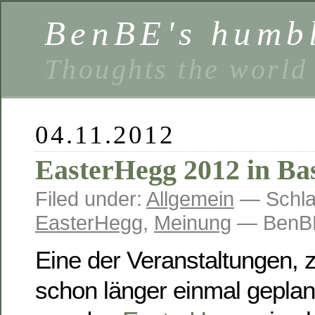
BenBE's humbl
Thoughts the world
04.11.2012
EasterHegg 2012 in Ba
Filed under:
Allgemein
— Schla
EasterHegg
,
Meinung
— BenBE
Eine der Veranstaltungen, 
schon länger einmal geplant