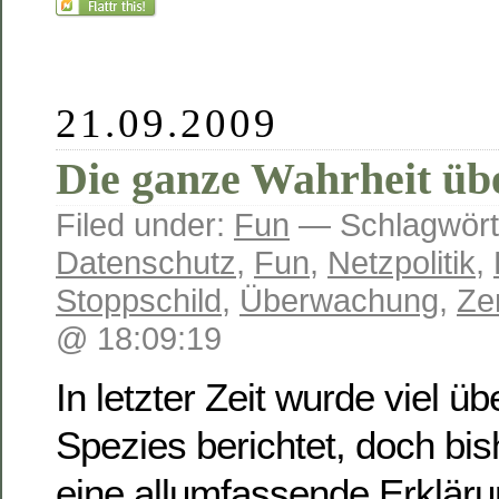
21.09.2009
Die ganze Wahrheit üb
Filed under:
Fun
— Schlagwört
Datenschutz
,
Fun
,
Netzpolitik
,
Stoppschild
,
Überwachung
,
Ze
@ 18:09:19
In letzter Zeit wurde viel ü
Spezies berichtet, doch bis
eine allumfassende Erkläru