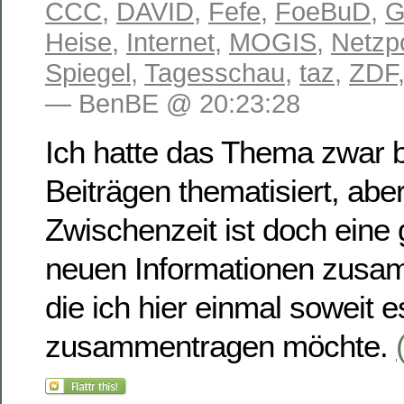
CCC
,
DAVID
,
Fefe
,
FoeBuD
,
G
Heise
,
Internet
,
MOGIS
,
Netzpo
Spiegel
,
Tagesschau
,
taz
,
ZDF
— BenBE @ 20:23:28
Ich hatte das Thema zwar be
Beiträgen thematisiert, aber
Zwischenzeit ist doch ein
neuen Informationen zu
die ich hier einmal soweit e
zusammentragen möchte.