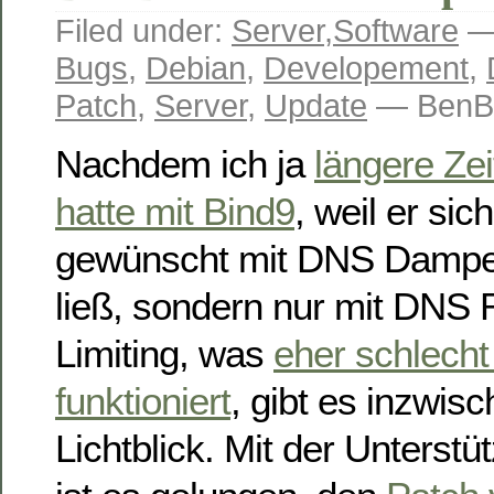
Filed under:
Server
,
Software
— 
Bugs
,
Debian
,
Developement
,
Patch
,
Server
,
Update
— BenBE
Nachdem ich ja
längere Ze
hatte mit Bind9
, weil er sic
gewünscht mit DNS Dampen
ließ, sondern nur mit DNS
Limiting, was
eher schlecht 
funktioniert
, gibt es inzwis
Lichtblick. Mit der Unterst