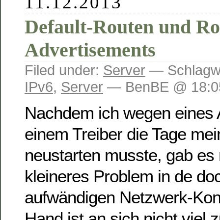
11.12.2013
Default-Routen und Ro
Advertisements
Filed under:
Server
— Schlagw
IPv6
,
Server
— BenBE @ 18:0
Nachdem ich wegen eines A
einem Treiber die Tage mei
neustarten musste, gab es 
kleineres Problem in de doc
aufwändigen Netzwerk-Konf
Hand ist an sich nicht viel 