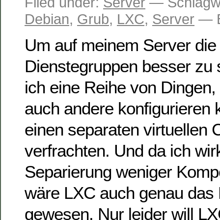
Filed under:
Server
— Schlagw
Debian
,
Grub
,
LXC
,
Server
— B
Um auf meinem Server die 
Dienstegruppen besser zu s
ich eine Reihe von Dingen,
auch andere konfigurieren k
einen separaten virtuellen 
verfrachten. Und da ich wirk
Separierung weniger Komp
wäre LXC auch genau das 
gewesen. Nur leider will L