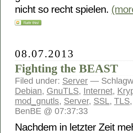
nicht so recht spielen.
(mo
08.07.2013
Fighting the BEAST
Filed under:
Server
— Schlagwö
Debian
,
GnuTLS
,
Internet
,
Kry
mod_gnutls
,
Server
,
SSL
,
TLS
BenBE @ 07:37:33
Nachdem in letzter Zeit m