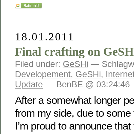
18.01.2011
Final crafting on GeSHi
Filed under:
GeSHi
— Schlagwö
Developement
,
GeSHi
,
Interne
Update
— BenBE @ 03:24:46
After a somewhat longer per
from my side, due to some v
I’m proud to announce that 