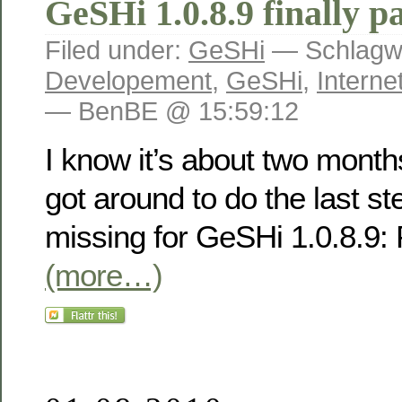
GeSHi 1.0.8.9 finally 
Filed under:
GeSHi
— Schlagwö
Developement
,
GeSHi
,
Interne
— BenBE @ 15:59:12
I know it’s about two months
got around to do the last st
missing for GeSHi 1.0.8.9: 
(more…)