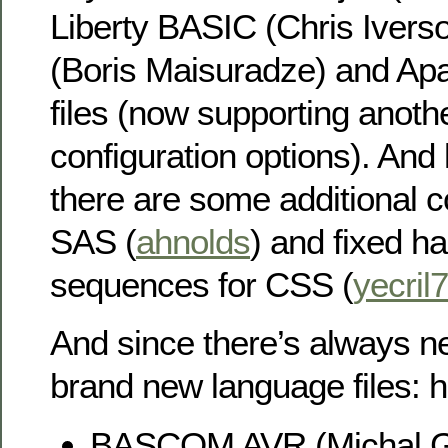
Liberty BASIC (Chris Ivers
(Boris Maisuradze) and Ap
files (now supporting anoth
configuration options). And l
there are some additional 
SAS (
ahnolds
) and fixed h
sequences for CSS (
yecril
And since there’s always n
brand new language files: h
BASCOM AVR (Michal G