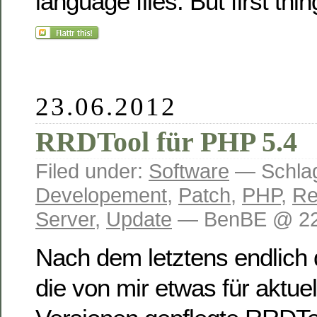
language files. But first thin
23.06.2012
RRDTool für PHP 5.4
Filed under:
Software
— Schlag
Developement
,
Patch
,
PHP
,
Re
Server
,
Update
— BenBE @ 22
Nach dem letztens endlich 
die von mir etwas für aktue