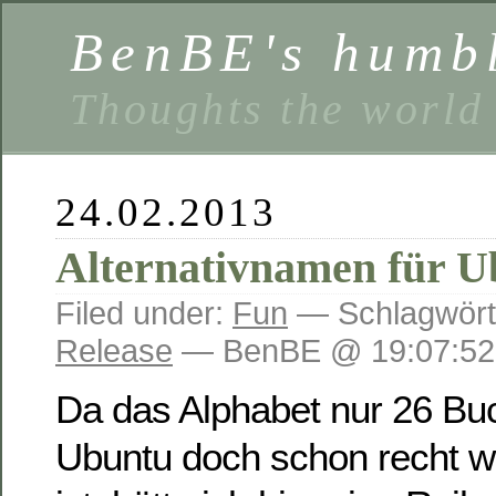
BenBE's humbl
Thoughts the world
24.02.2013
Alternativnamen für U
Filed under:
Fun
— Schlagwört
Release
— BenBE @ 19:07:52
Da das Alphabet nur 26 Bu
Ubuntu doch schon recht wei