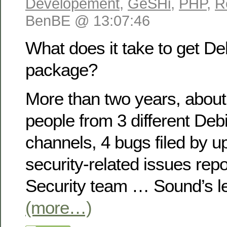
Developement
,
GeSHi
,
PHP
,
R
BenBE @ 13:07:46
What does it take to get De
package?
More than two years, about
people from 3 different Deb
channels, 4 bugs filed by 
security-related issues repo
Security team … Sound’s l
(more…)