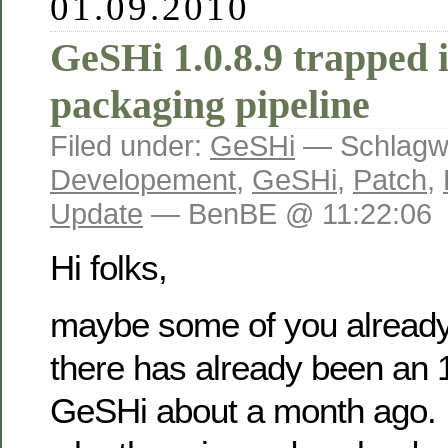
01.09.2010
GeSHi 1.0.8.9 trapped i
packaging pipeline
Filed under:
GeSHi
— Schlagwö
Developement
,
GeSHi
,
Patch
,
Update
— BenBE @ 11:22:06
Hi folks,
maybe some of you already 
there has already been an 1
GeSHi about a month ago. 