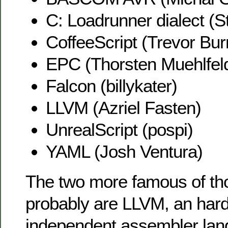
C: Loadrunner dialect (St
CoffeeScript (Trevor Bu
EPC (Thorsten Muehlfel
Falcon (billykater)
LLVM (Azriel Fasten)
UnrealScript (pospi)
YAML (Josh Ventura)
The two more famous of t
probably are LLVM, an har
independent assembler lan