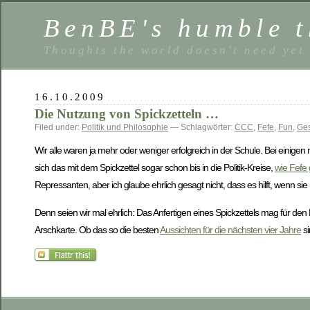
BenBE's humble t
Thoughts the world doesn't need yet
16.10.2009
Die Nutzung von Spickzetteln …
Filed under:
Politik und Philosophie
— Schlagwörter:
CCC
,
Fefe
,
Fun
,
Ges
Wir alle waren ja mehr oder weniger erfolgreich in der Schule. Bei einigen
sich das mit dem Spickzettel sogar schon bis in die Politik-Kreise,
wie Fefe
Repressanten, aber ich glaube ehrlich gesagt nicht, dass es hilft, wenn s
Denn seien wir mal ehrlich: Das Anfertigen eines Spickzettels mag für den
Arschkarte. Ob das so die besten
Aussichten für die nächsten vier Jahre
si