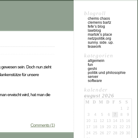
blogroll
chems chaos
clemens bartz
fefe’s blog
lawblog
martok’s place
netzpolitik.org
sunny. side. up.
teawork
kategorien
allgemein
fun
olg gewesen sein. Doch nun zieht
geshi
politik und philosophie
dankenstütze für unsere
server
software
kalender
 man erwischt wird, hat man die
august 2026
M
D
M
D
F
S
S
1
2
3
4
5
6
7
8
9
10
11
12
13
14
15
16
Comments (1)
17
18
19
20
21
22
23
24
25
26
27
28
29
30