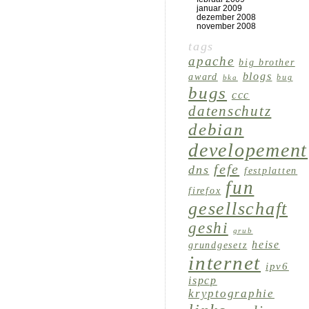
januar 2009
dezember 2008
november 2008
tags
apache
big brother
blogs
award
bug
bka
bugs
ccc
datenschutz
debian
developement
fefe
dns
festplatten
fun
firefox
gesellschaft
geshi
grub
heise
grundgesetz
internet
ipv6
ispcp
kryptographie