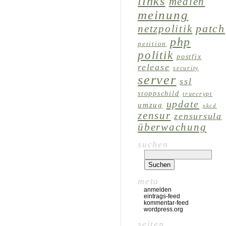
links
medien
meinung
patch
netzpolitik
php
petition
politik
postfix
release
security
server
ssl
stoppschild
truecrypt
update
umzug
xkcd
zensur
zensursula
überwachung
suchen
meta
anmelden
eintrags-feed
kommentar-feed
wordpress.org
seiten