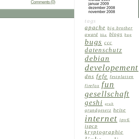
Comments (0)
januar 2009
dezember 2008
november 2008
tags
apache
big brother
blogs
award
bug
bka
bugs
ccc
datenschutz
debian
developement
fefe
dns
festplatten
fun
firefox
gesellschaft
geshi
grub
heise
grundgesetz
internet
ipv6
ispcp
kryptographie