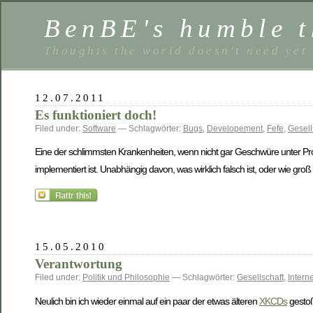
BenBE's humble t
Thoughts the world doesn't need yet
12.07.2011
Es funktioniert doch!
Filed under:
Software
— Schlagwörter:
Bugs
,
Developement
,
Fefe
,
Gesell
Eine der schlimmsten Krankenheiten, wenn nicht gar Geschwüre unter Progr
implementiert ist. Unabhängig davon, was wirklich falsch ist, oder wie groß 
15.05.2010
Verantwortung
Filed under:
Politik und Philosophie
— Schlagwörter:
Gesellschaft
,
Interne
Neulich bin ich wieder einmal auf ein paar der etwas älteren
XKCDs
gestoß