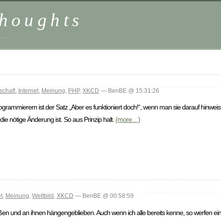
houghts
 …
schaft
,
Internet
,
Meinung
,
PHP
,
XKCD
— BenBE @ 15:31:26
ammierern ist der Satz „Aber es funktioniert doch!“, wenn man sie darauf hinweist,
die nötige Änderung ist. So aus Prinzip halt.
(more…)
t
,
Meinung
,
Weltbild
,
XKCD
— BenBE @ 00:58:59
en und an ihnen hängengeblieben. Auch wenn ich alle bereits kenne, so werfen ein