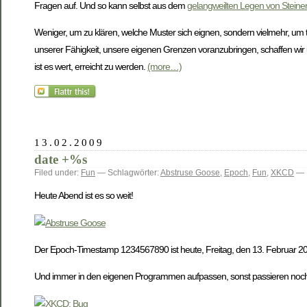
Fragen auf. Und so kann selbst aus dem
gelangweilten Legen von Steine
Weniger, um zu klären, welche Muster sich eignen, sondern vielmehr, um ti
unserer Fähigkeit, unsere eigenen Grenzen voranzubringen, schaffen wir u
ist es wert, erreicht zu werden.
(more…)
13.02.2009
date +%s
Filed under:
Fun
— Schlagwörter:
Abstruse Goose
,
Epoch
,
Fun
,
XKCD
— 
Heute Abend ist es so weit!
Der Epoch-Timestamp 1234567890 ist heute, Freitag, den 13. Februar 20
Und immer in den eigenen Programmen aufpassen, sonst passieren noc