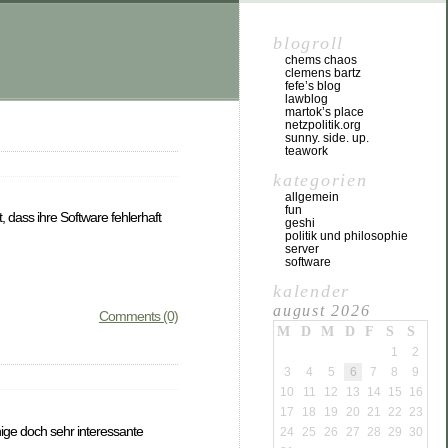
blogroll
chems chaos
clemens bartz
fefe’s blog
lawblog
martok’s place
netzpolitik.org
sunny. side. up.
teawork
kategorien
allgemein
fun
 dass ihre Software fehlerhaft
geshi
politik und philosophie
server
software
kalender
august 2026
Comments (0)
M
D
M
D
F
S
S
1
2
3
4
5
6
7
8
9
10
11
12
13
14
15
16
17
18
19
20
21
22
23
ige doch sehr interessante
24
25
26
27
28
29
30