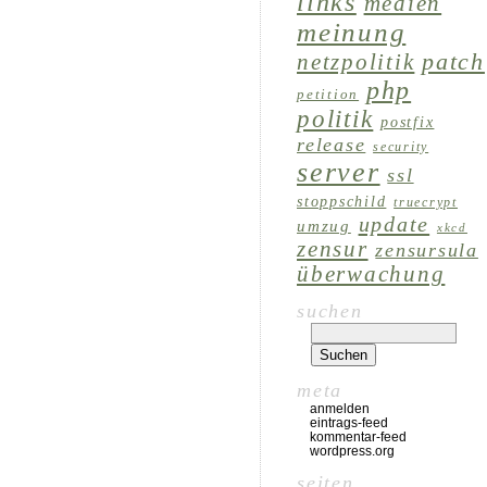
links
medien
meinung
patch
netzpolitik
php
petition
politik
postfix
release
security
server
ssl
stoppschild
truecrypt
update
umzug
xkcd
zensur
zensursula
überwachung
suchen
meta
anmelden
eintrags-feed
kommentar-feed
wordpress.org
seiten