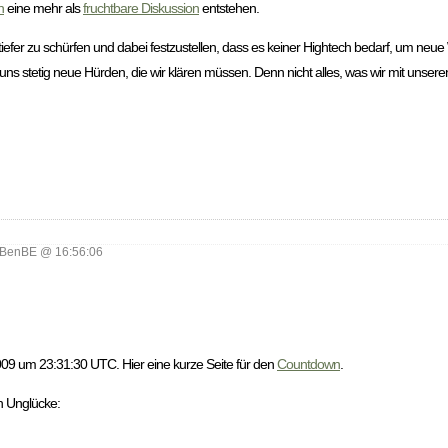
n
eine mehr als
fruchtbare Diskussion
entstehen.
efer zu schürfen und dabei festzustellen, dass es keiner Hightech bedarf, um neue 
ns stetig neue Hürden, die wir klären müssen. Denn nicht alles, was wir mit unser
BenBE @ 16:56:06
09 um 23:31:30 UTC. Hier eine kurze Seite für den
Countdown
.
h Unglücke: