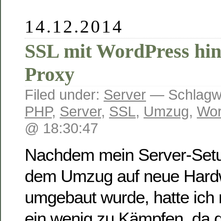
14.12.2014
SSL mit WordPress hin
Proxy
Filed under:
Server
— Schlagw
PHP
,
Server
,
SSL
,
Umzug
,
Wor
@ 18:30:47
Nachdem mein Server-Setu
dem Umzug auf neue Hardw
umgebaut wurde, hatte ich
ein wenig zu Kämpfen, da 