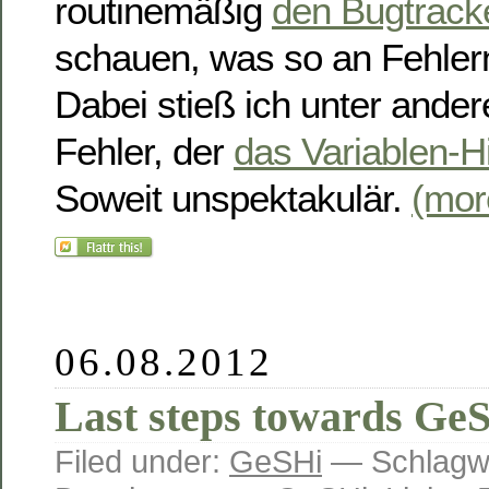
routinemäßig
den Bugtrack
schauen, was so an Fehler
Dabei stieß ich unter ande
Fehler, der
das Variablen-Hi
Soweit unspektakulär.
(mo
06.08.2012
Last steps towards GeS
Filed under:
GeSHi
— Schlagw