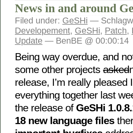
News in and around Ge
Filed under:
GeSHi
— Schlagw
Developement
,
GeSHi
,
Patch
,
Update
— BenBE @ 00:00:14
Being way overdue, and no
some other projects
asked
release, I’m really pleased I
everything together last we
the release of
GeSHi 1.0.8.
18 new language files
ther