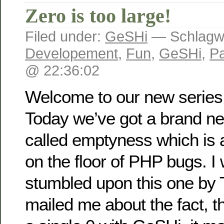
Zero is too large!
Filed under:
GeSHi
— Schlagw
Developement
,
Fun
,
GeSHi
,
P
@ 22:36:02
Welcome to our new series 
Today we’ve got a brand n
called emptyness which is a
on the floor of PHP bugs. I
stumbled upon this one by
mailed me about the fact, tha