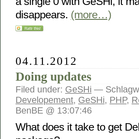
a single 0 with GeSHi, it ma
disappears.
(more…)
04.11.2012
Doing updates
Filed under:
GeSHi
— Schlagw
Developement
,
GeSHi
,
PHP
,
R
BenBE @ 13:07:46
What does it take to get De