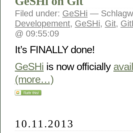
GeSHi on Git
Filed under:
GeSHi
— Schlagwö
Developement
,
GeSHi
,
Git
,
Gi
@ 09:55:09
It’s FINALLY done!
GeSHi
is now officially
avai
(more…)
10.11.2013