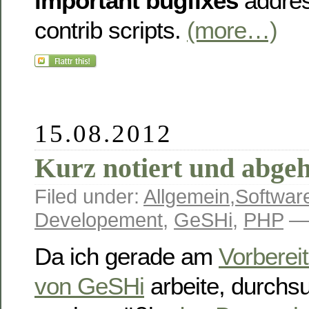
important bugfixes
addres
contrib scripts.
(more…)
15.08.2012
Kurz notiert und abge
Filed under:
Allgemein
,
Softwar
Developement
,
GeSHi
,
PHP
— 
Da ich gerade am
Vorberei
von GeSHi
arbeite, durchsu