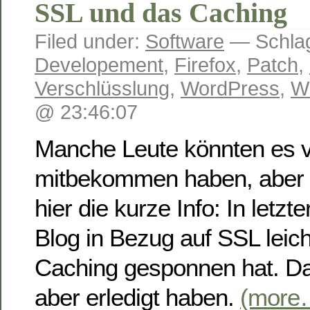
SSL und das Caching
Filed under:
Software
— Schlag
Developement
,
Firefox
,
Patch
,
Verschlüsslung
,
WordPress
,
W
@ 23:46:07
Manche Leute könnten es vi
mitbekommen haben, aber fa
hier die kurze Info: In letzt
Blog in Bezug auf SSL leich
Caching gesponnen hat. Das
aber erledigt haben.
(more