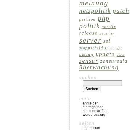
meinung
patch
netzpolitik
php
petition
politik
postfix
release
security
server
ssl
stoppschild
truecrypt
update
umzug
xkcd
zensur
zensursula
überwachung
suchen
meta
anmelden
eintrags-feed
kommentar-feed
wordpress.org
seiten
impressum