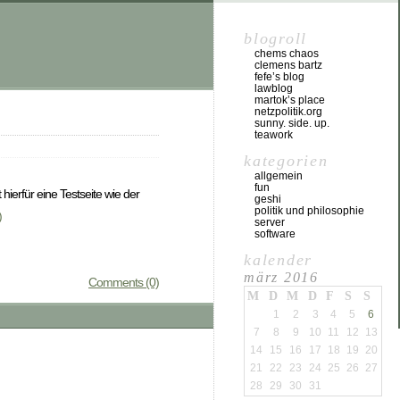
blogroll
chems chaos
clemens bartz
fefe’s blog
lawblog
martok’s place
netzpolitik.org
sunny. side. up.
teawork
kategorien
allgemein
fun
hierfür eine Testseite wie der
geshi
politik und philosophie
)
server
software
kalender
märz 2016
Comments (0)
M
D
M
D
F
S
S
1
2
3
4
5
6
7
8
9
10
11
12
13
14
15
16
17
18
19
20
21
22
23
24
25
26
27
28
29
30
31