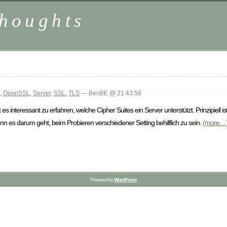
houghts
 …
,
OpenSSL
,
Server
,
SSL
,
TLS
— BenBE @ 21:43:58
teressant zu erfahren, welche Cipher Suites ein Server unterstützt. Prinzipiell ist 
wenn es darum geht, beim Probieren verschiedener Setting behilflich zu sein.
(more…
Powered by
WordPress