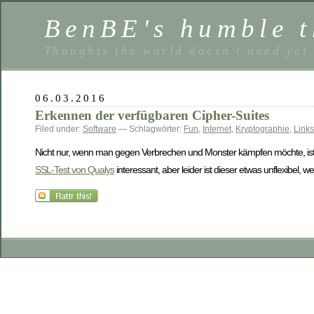
BenBE's humble t
Thoughts the world doesn't need yet
06.03.2016
Erkennen der verfügbaren Cipher-Suites
Filed under:
Software
— Schlagwörter:
Fun
,
Internet
,
Kryptographie
,
Links
Nicht nur, wenn man gegen Verbrechen und Monster kämpfen möchte, ist es in
SSL-Test von Qualys
interessant, aber leider ist dieser etwas unflexibel, 