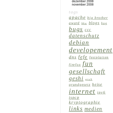
dezember 2008
november 2008
tags
apache
big brother
blogs
award
bug
bka
bugs
ccc
datenschutz
debian
developement
fefe
dns
festplatten
fun
firefox
gesellschaft
geshi
grub
heise
grundgesetz
internet
ipv6
ispcp
kryptographie
links
medien