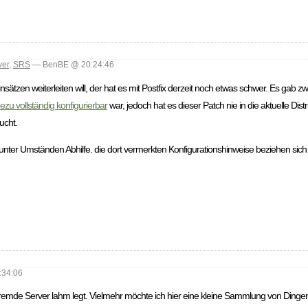
ver
,
SRS
— BenBE @ 20:24:46
sätzen weiterleiten will, der hat es mit Postfix derzeit noch etwas schwer. Es gab zw
ezu vollständig konfigurierbar
war, jedoch hat es dieser Patch nie in die aktuelle Dis
ucht.
unter Umständen Abhilfe. die dort vermerkten Konfigurationshinweise beziehen sic
34:06
fremde Server lahm legt. Vielmehr möchte ich hier eine kleine Sammlung von Dinge