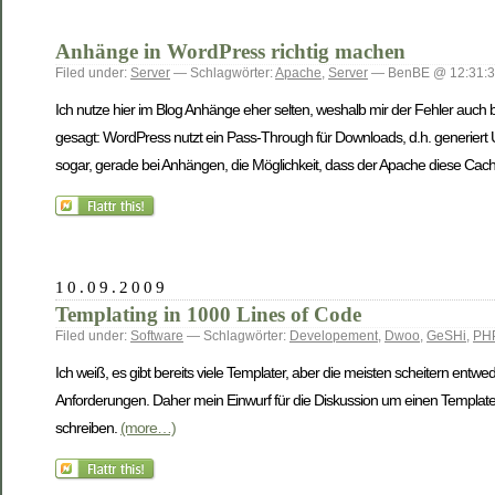
Anhänge in WordPress richtig machen
Filed under:
Server
— Schlagwörter:
Apache
,
Server
— BenBE @ 12:31:
Ich nutze hier im Blog Anhänge eher selten, weshalb mir der Fehler auch bis
gesagt: WordPress nutzt ein Pass-Through für Downloads, d.h. generiert U
sogar, gerade bei Anhängen, die Möglichkeit, dass der Apache diese Cache
10.09.2009
Templating in 1000 Lines of Code
Filed under:
Software
— Schlagwörter:
Developement
,
Dwoo
,
GeSHi
,
PH
Ich weiß, es gibt bereits viele Templater, aber die meisten scheitern entw
Anforderungen. Daher mein Einwurf für die Diskussion um einen Templater: 
schreiben.
(more…)