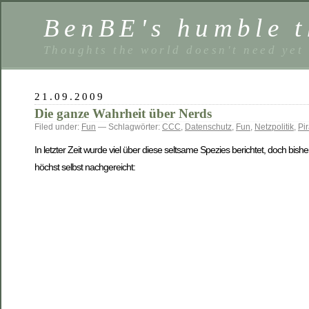
BenBE's humble t
Thoughts the world doesn't need yet
21.09.2009
Die ganze Wahrheit über Nerds
Filed under:
Fun
— Schlagwörter:
CCC
,
Datenschutz
,
Fun
,
Netzpolitik
,
Pi
In letzter Zeit wurde viel über diese seltsame Spezies berichtet, doch b
höchst selbst nachgereicht: