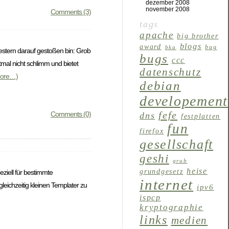
dezember 2008
november 2008
Comments (3)
tags
apache
big brother
blogs
award
bug
bka
 gestern darauf gestoßen bin: Grob
bugs
ccc
mal nicht schlimm und bietet
datenschutz
ore…)
debian
developement
fefe
Comments (0)
dns
festplatten
fun
firefox
gesellschaft
geshi
grub
heise
grundgesetz
eziell für bestimmte
internet
leichzeitig kleinen Templater zu
ipv6
ispcp
kryptographie
links
medien