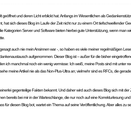
 Welt geöffnet und deren Licht erblickt hat. Anfangs im Wesentlichen als Gedankens
t, hat sich dieses Blog im Laufe der Zeit nicht nur zu einem Ort tiefschweifender
ll die Kategorien Server und Software bieten hierbei gute Unterstützung, wenn man 
te.
gesagt auch nie mein Ansinnen war -, so haben es viele meiner regelmäßigen Leser 
edankenaustausch aufgenommen. Dieser Blog ist – außer für die bisher eingetrof
en ich manchmal noch ein wenig vermisse: Ich weiß, meine Posts sind mit unter rec
he meine Artikel nie als das Non-Plus-Ultra an; vielmehr sind es RFCs, die gerade
inerlei gegenteilige Fakten bekannt. Und daher wird auch dieses Blog sich mit der 
en bereits bei mir in der Warteschlange, die nur noch auf eine Korrekturlesung un
s für diesen Blog bot, wartet ein Thema auf seine Veröffentlichung. Aber alles zu sei