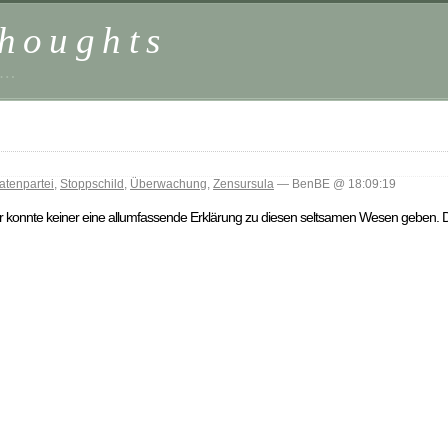
houghts
 …
ratenpartei
,
Stoppschild
,
Überwachung
,
Zensursula
— BenBE @ 18:09:19
isher konnte keiner eine allumfassende Erklärung zu diesen seltsamen Wesen geben. 