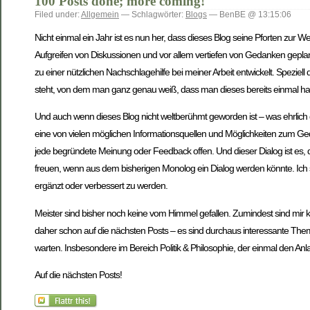
100 Posts done; more coming!
Filed under:
Allgemein
— Schlagwörter:
Blogs
— BenBE @ 13:15:06
Nicht einmal ein Jahr ist es nun her, dass dieses Blog seine Pforten zur
Aufgreifen von Diskussionen und vor allem vertiefen von Gedanken geplan
zu einer nützlichen Nachschlagehilfe bei meiner Arbeit entwickelt. Spezie
steht, von dem man ganz genau weiß, dass man dieses bereits einmal hat
Und auch wenn dieses Blog nicht weltberühmt geworden ist – was ehrlich 
eine von vielen möglichen Informationsquellen und Möglichkeiten zum G
jede begründete Meinung oder Feedback offen. Und dieser Dialog ist es, d
freuen, wenn aus dem bisherigen Monolog ein Dialog werden könnte. Ich se
ergänzt oder verbessert zu werden.
Meister sind bisher noch keine vom Himmel gefallen. Zumindest sind mir ke
daher schon auf die nächsten Posts – es sind durchaus interessante Them
warten. Insbesondere im Bereich Politik & Philosophie, der einmal den Anlas
Auf die nächsten Posts!