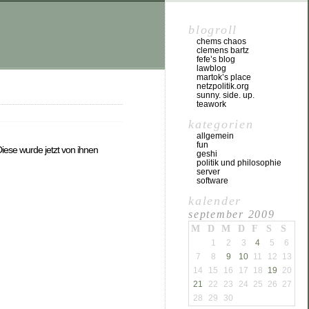
blogroll
chems chaos
clemens bartz
fefe’s blog
lawblog
martok’s place
netzpolitik.org
sunny. side. up.
teawork
kategorien
allgemein
fun
Diese wurde jetzt von ihnen
geshi
politik und philosophie
server
software
kalender
september 2009
M
D
M
D
F
S
S
1
2
3
4
5
6
7
8
9
10
11
12
13
14
15
16
17
18
19
20
21
22
23
24
25
26
27
28
29
30