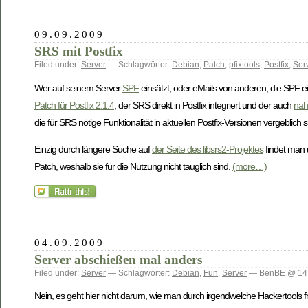
09.09.2009
SRS mit Postfix
Filed under:
Server
— Schlagwörter:
Debian
,
Patch
,
pfixtools
,
Postfix
,
Ser
Wer auf seinem Server
SPF
einsätzt, oder eMails von anderen, die SPF ein
Patch für Postfix 2.1.4
, der SRS direkt in Postfix integriert und der auch
nah
die für SRS nötige Funktionalität in aktuellen Postfix-Versionen vergeblich s
Einzig durch längere Suche auf
der Seite des libsrs2-Projektes
findet man 
Patch, weshalb sie für die Nutzung nicht tauglich sind.
(more…)
04.09.2009
Server abschießen mal anders
Filed under:
Server
— Schlagwörter:
Debian
,
Fun
,
Server
— BenBE @ 14:
Nein, es geht hier nicht darum, wie man durch irgendwelche Hackertools 