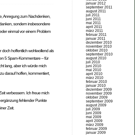
januar 2012
september 2011
august 2011
juli 2011
tütze, Anregung zum Nachdenken,
juni 2011
mai 2011
 Gedanken, sondern insbesondere
april 2011
märz 2011
wieder einmal vor einem Problem
februar 2011
januar 2011
dezember 2010
november 2010
oktober 2010
doch hoffentlich wohlwollend als
september 2010
fenen 5 Spam-Kommentare – für
august 2010
juli 2010
ht lang, aber ich würde mich
juni 2010
mai 2010
zu darauf hoffen, kommentiert,
april 2010
märz 2010
februar 2010
januar 2010
dezember 2009
Zeit verbessern. Ich freue mich
november 2009
oktober 2009
d ergänzung fehlender Punkte
september 2009
august 2009
ner Zeit.
juli 2009
juni 2009
mai 2009
april 2009
märz 2009
februar 2009
januar 2009