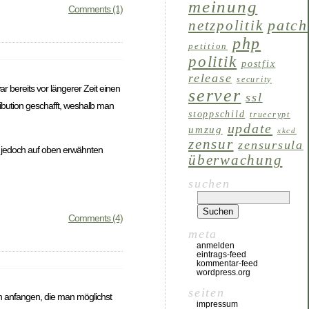
meinung
Comments (1)
patch
netzpolitik
php
petition
politik
postfix
release
security
ar bereits vor längerer Zeit einen
server
ssl
tribution geschafft, weshalb man
stoppschild
truecrypt
update
umzug
xkcd
zensur
zensursula
h jedoch auf oben erwähnten
überwachung
suchen
Comments (4)
meta
anmelden
eintrags-feed
kommentar-feed
wordpress.org
seiten
n anfangen, die man möglichst
impressum