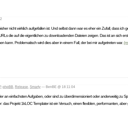
32
her nicht wirklich aufgefallen ist. Und selbst dann war es eher ein Zufall, dass ich
RLs die auf die eigentlichen zu downloadenden Dateien zeigen. Das ist an sich erst
n kann. Problematisch wird dies aber in einem Fall, der bei mir aufgetreten war.
(m
P
,
phpBB
,
Release
,
Smarty
— BenBE @ 18:11:04
eder an einfachsten Aufgaben, oder sind zu überdimensioniert oder anderweitig zu Sp
das Projekt 1kLOC Templater ist ein Versuch, einen flexiblen, performanten, aber g