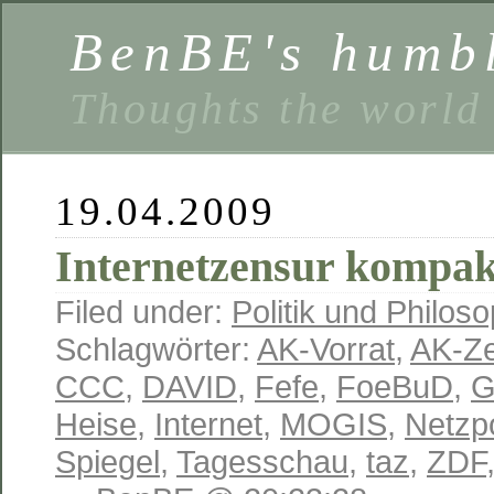
BenBE's humbl
Thoughts the world
19.04.2009
Internetzensur kompak
Filed under:
Politik und Philoso
Schlagwörter:
AK-Vorrat
,
AK-Z
CCC
,
DAVID
,
Fefe
,
FoeBuD
,
G
Heise
,
Internet
,
MOGIS
,
Netzpo
Spiegel
,
Tagesschau
,
taz
,
ZDF