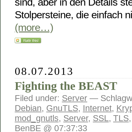
sind, aber in den Details st
Stolpersteine, die einfach 
(more…)
08.07.2013
Fighting the BEAST
Filed under:
Server
— Schlagwö
Debian
,
GnuTLS
,
Internet
,
Kry
mod_gnutls
,
Server
,
SSL
,
TLS
BenBE @ 07:37:33