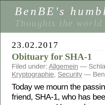
BenBE's humbl
Thoughts the world
23.02.2017
Obituary for SHA-1
Filed under:
Allgemein
— Schla
Kryptographie
,
Security
— BenB
Today we mourn the passing
friend, SHA-1, who has bee