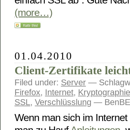
(more…)
01.04.2010
Client-Zertifikate leic
Filed under:
Server
— Schlagw
Firefox
,
Internet
,
Kryptographi
SSL
,
Verschlüsslung
— BenBE 
Wenn man sich im Internet 
man zu Hauf
Anleitungen
, 