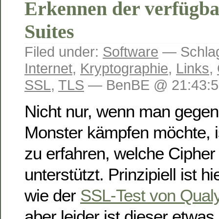
Erkennen der verfügba
Suites
Filed under:
Software
— Schlag
Internet
,
Kryptographie
,
Links
,
SSL
,
TLS
— BenBE @ 21:43:5
Nicht nur, wenn man gegen
Monster kämpfen möchte, is
zu erfahren, welche Cipher 
unterstützt. Prinzipiell ist h
wie der
SSL-Test von Qual
aber leider ist dieser etwas