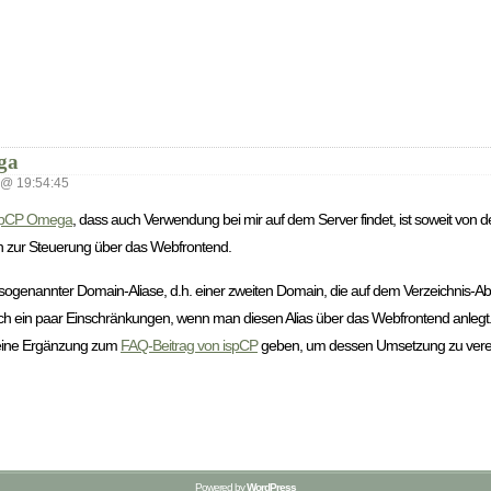
ga
@ 19:54:45
spCP Omega
, dass auch Verwendung bei mir auf dem Server findet, ist soweit von de
ten zur Steuerung über das Webfrontend.
en sogenannter Domain-Aliase, d.h. einer zweiten Domain, die auf dem Verzeichnis-A
 noch ein paar Einschränkungen, wenn man diesen Alias über das Webfrontend anlegt
leine Ergänzung zum
FAQ-Beitrag von ispCP
geben, um dessen Umsetzung zu vere
Powered by
WordPress