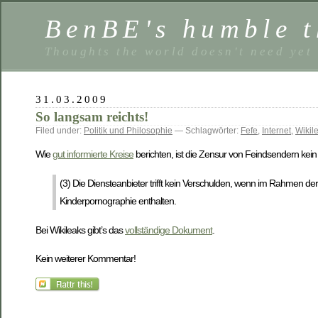
BenBE's humble t
Thoughts the world doesn't need yet
31.03.2009
So langsam reichts!
Filed under:
Politik und Philosophie
— Schlagwörter:
Fefe
,
Internet
,
Wikil
Wie
gut informierte Kreise
berichten, ist die Zensur von Feindsendern kein 
(3) Die Diensteanbieter trifft kein Verschulden, wenn im Rahmen
Kinderpornographie enthalten.
Bei Wikileaks gibt’s das
vollständige Dokument
.
Kein weiterer Kommentar!