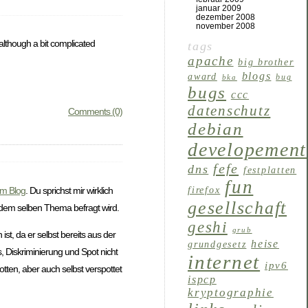
januar 2009
dezember 2008
november 2008
lthough a bit complicated
tags
apache
big brother
blogs
award
bug
bka
bugs
ccc
datenschutz
Comments (0)
debian
developement
fefe
dns
festplatten
fun
em Blog
. Du sprichst mir wirklich
firefox
gesellschaft
 dem selben Thema befragt wird.
geshi
grub
t, da er selbst bereits aus der
heise
grundgesetz
 Diskriminierung und Spot nicht
internet
ipv6
tten, aber auch selbst verspottet
ispcp
kryptographie