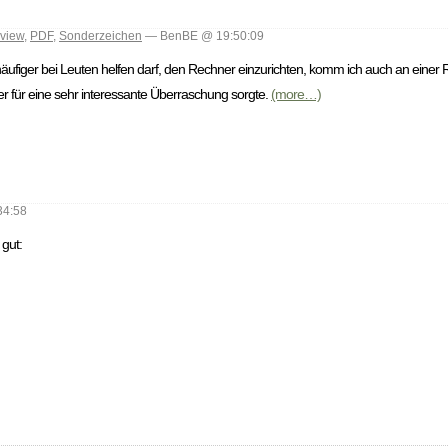
view
,
PDF
,
Sonderzeichen
— BenBE @ 19:50:09
häufiger bei Leuten helfen darf, den Rechner einzurichten, komm ich auch an ein
 für eine sehr interessante Überraschung sorgte.
(more…)
4:58
 gut: