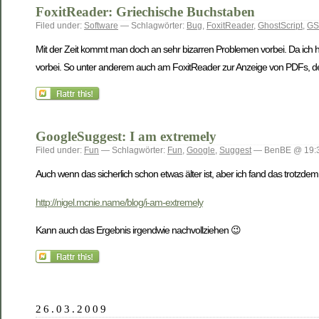
FoxitReader: Griechische Buchstaben
Filed under:
Software
— Schlagwörter:
Bug
,
FoxitReader
,
GhostScript
,
GS
Mit der Zeit kommt man doch an sehr bizarren Problemen vorbei. Da ich 
vorbei. So unter anderem auch am FoxitReader zur Anzeige von PDFs, der
GoogleSuggest: I am extremely
Filed under:
Fun
— Schlagwörter:
Fun
,
Google
,
Suggest
— BenBE @ 19:3
Auch wenn das sicherlich schon etwas älter ist, aber ich fand das trotzdem
http://nigel.mcnie.name/blog/i-am-extremely
Kann auch das Ergebnis irgendwie nachvollziehen 😉
26.03.2009