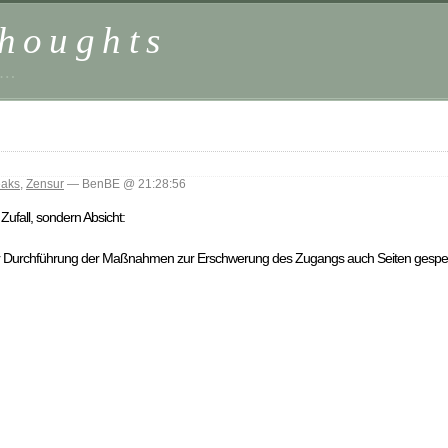
houghts
 …
eaks
,
Zensur
— BenBE @ 21:28:56
Zufall, sondern Absicht:
 der Durchführung der Maßnahmen zur Erschwerung des Zugangs auch Seiten gesper