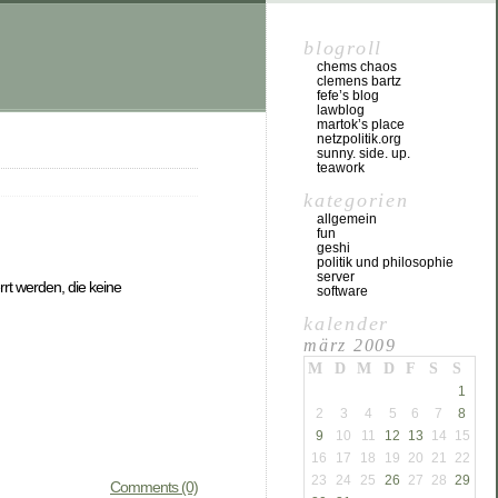
blogroll
chems chaos
clemens bartz
fefe’s blog
lawblog
martok’s place
netzpolitik.org
sunny. side. up.
teawork
kategorien
allgemein
fun
geshi
politik und philosophie
server
rt werden, die keine
software
kalender
märz 2009
M
D
M
D
F
S
S
1
2
3
4
5
6
7
8
9
10
11
12
13
14
15
16
17
18
19
20
21
22
23
24
25
26
27
28
29
Comments (0)