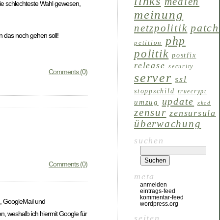
links
medien
t die schlechteste Wahl gewesen,
meinung
patch
netzpolitik
in das noch gehen soll!
php
petition
politik
postfix
release
security
Comments (0)
server
ssl
stoppschild
truecrypt
update
umzug
xkcd
zensur
zensursula
überwachung
suchen
Comments (0)
meta
anmelden
eintrags-feed
kommentar-feed
, GoogleMail und
wordpress.org
n, weshalb ich hiermit Google für
seiten