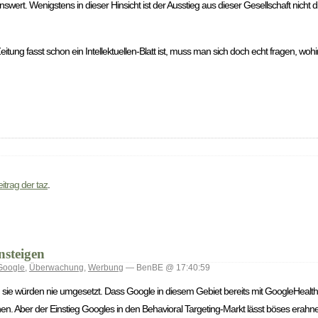
nenswert. Wenigstens in dieser Hinsicht ist der Ausstieg aus dieser Gesellschaft nich
itung fasst schon ein Intellektuellen-Blatt ist, muss man sich doch echt fragen, woh
itrag der taz
.
nsteigen
Google
,
Überwachung
,
Werbung
— BenBE @ 17:40:59
ie würden nie umgesetzt. Dass Google in diesem Gebiet bereits mit GoogleHealth
n. Aber der Einstieg Googles in den Behavioral Targeting-Markt lässt böses erahne