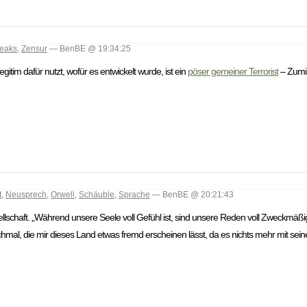
leaks
,
Zensur
— BenBE @ 19:34:25
egitim dafür nutzt, wofür es entwickelt wurde, ist ein
pöser gemeiner Terrorist
– Zumi
t
,
Neusprech
,
Orwell
,
Schäuble
,
Sprache
— BenBE @ 20:21:43
ellschaft. „Während unsere Seele voll Gefühl ist, sind unsere Reden voll Zweckmäßi
mal, die mir dieses Land etwas fremd erscheinen lässt, da es nichts mehr mit sei