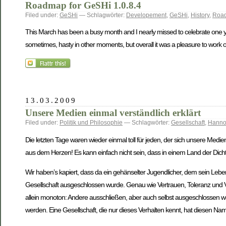
Roadmap for GeSHi 1.0.8.4
Filed under:
GeSHi
— Schlagwörter:
Developement
,
GeSHi
,
History
,
Roa
This March has been a busy month and I nearly missed to celebrate one 
sometimes, hasty in other moments, but overall it was a pleasure to work 
13.03.2009
Unsere Medien einmal verständlich erklärt
Filed under:
Politik und Philosophie
— Schlagwörter:
Gesellschaft
,
Hann
Die letzten Tage waren wieder einmal toll für jeden, der sich unsere M
aus dem Herzen! Es kann einfach nicht sein, dass in einem Land der Dich
Wir haben’s kapiert, dass da ein gehänselter Jugendlicher, dem sein Leben
Gesellschaft ausgeschlossen wurde. Genau wie Vertrauen, Toleranz und Ve
allein monoton: Andere ausschließen, aber auch selbst ausgeschlossen wer
werden. Eine Gesellschaft, die nur dieses Verhalten kennt, hat diesen Nam