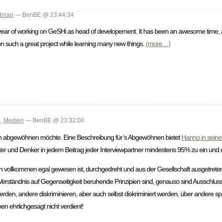
dmap
— BenBE @ 23:44:34
year of working on GeSHi as head of developement. It has been an awesome time, a
on such a great project while learning many new things.
(more…)
o
,
Medien
— BenBE @ 23:32:00
edien abgewöhnen möchte. Eine Beschreibung für’s Abgewöhnen bietet
Hanno in sein
ter und Denker in jedem Beitrag jeder Interviewpartner mindestens 95% zu ein und
 vollkommen egal gewesen ist, durchgedreht und aus der Gesellschaft ausgetreten is
rständnis auf Gegenseitigkeit beruhende Prinzipien sind, genauso sind Ausschluss,
den, andere diskriminieren, aber auch selbst diskriminiert werden, über andere spo
en ehrlichgesagt nicht verdient!