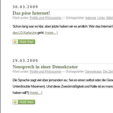
30.03.2009
Das pöse Internet!
Filed under:
Politik und Philosophie
— Schlagwörter:
Internet
,
Links
,
Wiki
Schon lang war es klar, aber jetzte haben wir es amtlich: Wer das Internet l
des LG Karlsruhe
geht.
(more…)
29.03.2009
Neusprech in einer Demokratur
Filed under:
Politik und Philosophie
— Schlagwörter:
Demokratur
,
Die Zei
Die Sprache sagt viel über jemanden au: Sei es einen selbst oder die Ges
Unterdrückte Maximen). Und diese Zweckmäßigkeit und Kälte ist es manch
haben will?)
(more…)