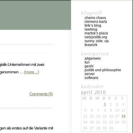
blogroll
chems chaos
clemens bartz
fefe’s blog
lawblog
martok’s place
netzpolitik.org
sunny. side. up.
teawork
kategorien
allgemein
fun
gistik-Unternehmen mit zwei
geshi
politik und philosophie
k mitgenommen …
(more…)
server
software
kalender
april 2010
Comments (6)
M
D
M
D
F
S
S
1
2
3
4
5
6
7
8
9
10
11
12
13
14
15
16
17
18
19
20
21
22
23
24
25
gen als erstes auf die Variante mit
26
27
28
29
30