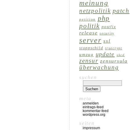
meinung
patch
netzpolitik
php
petition
politik
postfix
release
security
server
ssl
stoppschild
truecrypt
update
umzug
xkcd
zensur
zensursula
überwachung
suchen
meta
anmelden
eintrags-feed
kommentar-feed
wordpress.org
seiten
impressum