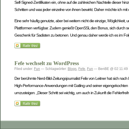
Self-Signed-Zertifikaten ein, ohne auf die zahlreichen Nachteile dieser 
Schritten und was jeder einzelne von ihnen bewirkt. Daher möchte ich mit d
Eine sehr häufig genutzte, aber bei weitem nicht die einzige, Möglichkeit, um
Plattformen verfügbar. Zudem genießt OpenSSL den Bonus, sich durch se
Geschenk für Sadisten zu betonen. Und genau daher werde ich es im Fol
Fefe wechselt zu WordPress
Filed under:
Fun
— Schlagwörter:
Blogs
,
Fefe
,
Fun
— BenBE @ 02:11:49
Der berühmte Nerd-Bild-Zeitungsjournalist Felix von Leitner hat sich na
High-Performance-Anwendungen mit Gatling und seiner eigengekochten B
umzusteigen. „Dieser Schritt sei wichtig, um auch in Zukunft die Fehlerfre