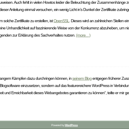
hinzuweisen. Auch fehlt in vielen Howtos leider die Beleuchtung der Zusammenhänge
ieser Anleitung einmal versuchen, ein wenig Licht in’s Dunkel der Zertifikate zubring
 solche Zertifikate zu erstellen, ist
OpenSSL
. Dieses wird an zahlreichen Stellen ei
ine Unhandlichkeit auf faszinierende Weise von der Konkurrenz abzuheben, um nic
genden zur Erklärung des Sachverhaltes nutzen.
(more…)
ch langem Kämpfen dazu durchringen können, in
seinem Blog
entgegen früherer Zusag
logsoftware einzusetzen, sondern auf das featurereichere WordPress in Verbin
iheit und Erreichbarkeit dieses Webangebotes garantieren zu können“, teilte er mir 
Powered by
WordPress