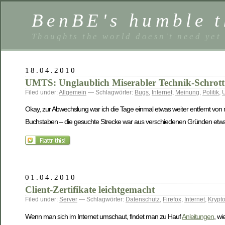
BenBE's humble t
Thoughts the world doesn't need yet
18.04.2010
UMTS: Unglaublich Miserabler Technik-Schrott
Filed under:
Allgemein
— Schlagwörter:
Bugs
,
Internet
,
Meinung
,
Politik
,
Okay, zur Abwechslung war ich die Tage einmal etwas weiter entfernt von
Buchstaben – die gesuchte Strecke war aus verschiedenen Gründen etwas
01.04.2010
Client-Zertifikate leichtgemacht
Filed under:
Server
— Schlagwörter:
Datenschutz
,
Firefox
,
Internet
,
Krypt
Wenn man sich im Internet umschaut, findet man zu Hauf
Anleitungen
, w