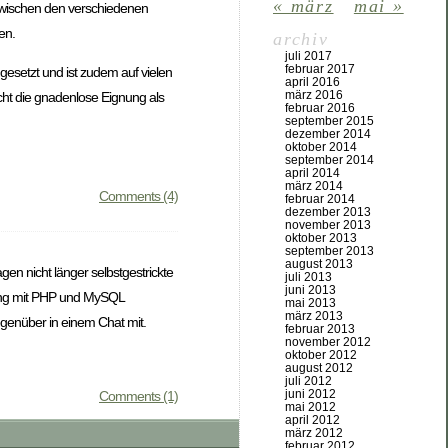
« märz
mai »
 zwischen den verschiedenen
en.
archiv
juli 2017
februar 2017
ngesetzt und ist zudem auf vielen
april 2016
märz 2016
ht die gnadenlose Eignung als
februar 2016
september 2015
dezember 2014
oktober 2014
september 2014
april 2014
märz 2014
Comments (4)
februar 2014
dezember 2013
november 2013
oktober 2013
september 2013
august 2013
en nicht länger selbstgestrickte
juli 2013
juni 2013
dung mit PHP und MySQL
mai 2013
märz 2013
gegenüber in einem Chat mit.
februar 2013
november 2012
oktober 2012
august 2012
juli 2012
juni 2012
Comments (1)
mai 2012
april 2012
märz 2012
februar 2012