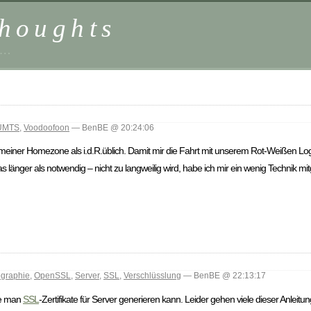
houghts
 …
UMTS
,
Voodoofoon
— BenBE @ 20:24:06
 meiner Homezone als i.d.R.üblich. Damit mir die Fahrt mit unserem Rot-Weißen Lo
 länger als notwendig – nicht zu langweilig wird, habe ich mir ein wenig Techni
ographie
,
OpenSSL
,
Server
,
SSL
,
Verschlüsslung
— BenBE @ 22:13:17
ie man
SSL
-Zertifikate für Server generieren kann. Leider gehen viele dieser Anleitun