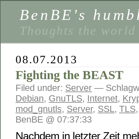
BenBE's humbl
Thoughts the world
08.07.2013
Fighting the BEAST
Filed under:
Server
— Schlagwö
Debian
,
GnuTLS
,
Internet
,
Kry
mod_gnutls
,
Server
,
SSL
,
TLS
BenBE @ 07:37:33
Nachdem in letzter Zeit m