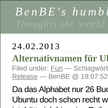
BenBE's humbl
Thoughts the world
24.02.2013
Alternativnamen für U
Filed under:
Fun
— Schlagwört
Release
— BenBE @ 19:07:52
Da das Alphabet nur 26 Bu
Ubuntu doch schon recht wei