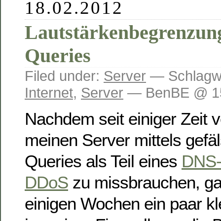
18.02.2012
Lautstärkenbegrenzun
Queries
Filed under:
Server
— Schlagw
Internet
,
Server
— BenBE @ 15
Nachdem seit einiger Zeit 
meinen Server mittels gefä
Queries als Teil eines
DNS-A
DDoS
zu missbrauchen, gab
einigen Wochen ein paar k