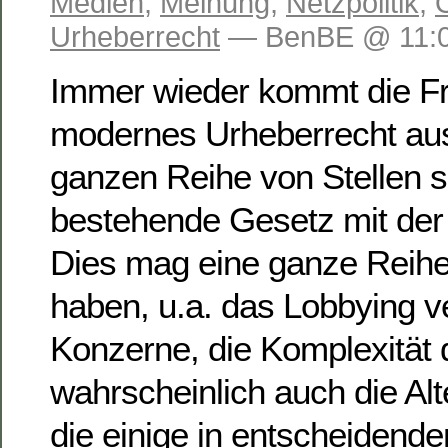
Medien
,
Meinung
,
Netzpolitik
,
Urheberrecht
— BenBE @ 11:0
Immer wieder kommt die Fra
modernes Urheberrecht auss
ganzen Reihe von Stellen s
bestehende Gesetz mit der R
Dies mag eine ganze Reih
haben, u.a. das Lobbying v
Konzerne, die Komplexität
wahrscheinlich auch die Alte
die einige in entscheidend