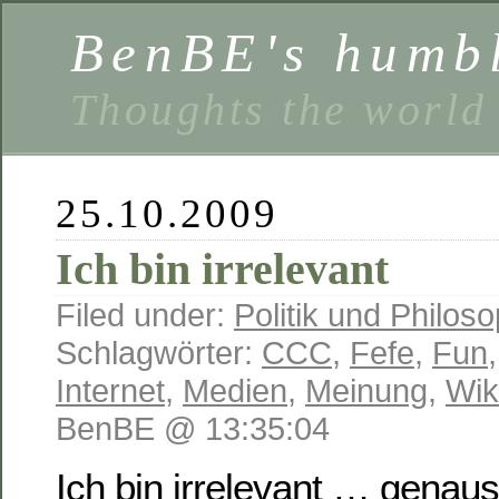
BenBE's humbl
Thoughts the world
25.10.2009
Ich bin irrelevant
Filed under:
Politik und Philoso
Schlagwörter:
CCC
,
Fefe
,
Fun
Internet
,
Medien
,
Meinung
,
Wik
BenBE @ 13:35:04
Ich bin irrelevant … genau