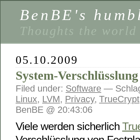
BenBE's humbl
Thoughts the world
05.10.2009
System-Verschlüsslung 
Filed under:
Software
— Schlag
Linux
,
LVM
,
Privacy
,
TrueCrypt
BenBE @ 20:43:06
Viele werden sicherlich
Tru
Verschlüsslung von Festpla