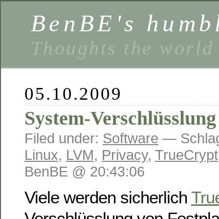
BenBE's humbl
Thoughts the world
05.10.2009
System-Verschlüsslung 
Filed under:
Software
— Schlag
Linux
,
LVM
,
Privacy
,
TrueCrypt
BenBE @ 20:43:06
Viele werden sicherlich
Tru
Verschlüsslung von Festpla