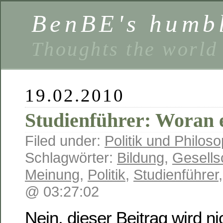
BenBE's humbl
Thoughts the world
19.02.2010
Studienführer: Woran 
Filed under:
Politik und Philoso
Schlagwörter:
Bildung
,
Gesells
Meinung
,
Politik
,
Studienführer
@ 03:27:02
Nein, dieser Beitrag wird ni