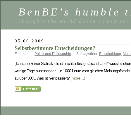
BenBE's humble t
Thoughts the world doesn't need yet
05.06.2009
Selbstbestimmte Entscheidungen?
Filed under:
Politik und Philosophie
— Schlagwörter:
Entscheidung
,
Mein
„Ich traue keiner Statistik, die ich nicht selbst gefälscht habe.“ wusste scho
wenige Tage auseinander – je 1000 Leute vom gleichen Meinungsforschungsi
zu über 90%. Was ist hier passiert?
(more…)