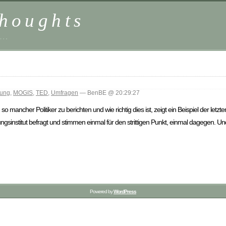
houghts
 …
ung
,
MOGIS
,
TED
,
Umfragen
— BenBE @ 20:29:27
n so mancher Politiker zu berichten und wie richtig dies ist, zeigt ein Beispiel der let
nstitut befragt und stimmen einmal für den strittigen Punkt, einmal dagegen. Und 
Powered by
WordPress