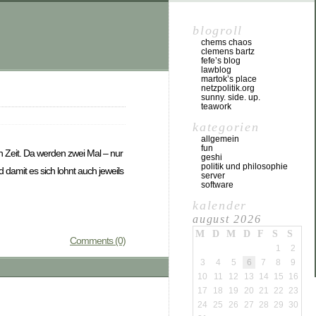
blogroll
chems chaos
clemens bartz
fefe’s blog
lawblog
martok’s place
netzpolitik.org
sunny. side. up.
teawork
kategorien
allgemein
fun
zten Zeit. Da werden zwei Mal – nur
geshi
politik und philosophie
damit es sich lohnt auch jeweils
server
software
kalender
august 2026
M
D
M
D
F
S
S
Comments (0)
1
2
3
4
5
6
7
8
9
10
11
12
13
14
15
16
17
18
19
20
21
22
23
24
25
26
27
28
29
30