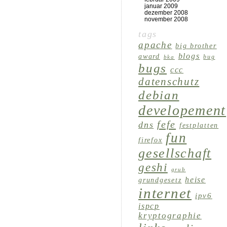
januar 2009
dezember 2008
november 2008
tags
apache
big brother
blogs
award
bug
bka
bugs
ccc
datenschutz
debian
developement
fefe
dns
festplatten
fun
firefox
gesellschaft
geshi
grub
heise
grundgesetz
internet
ipv6
ispcp
kryptographie