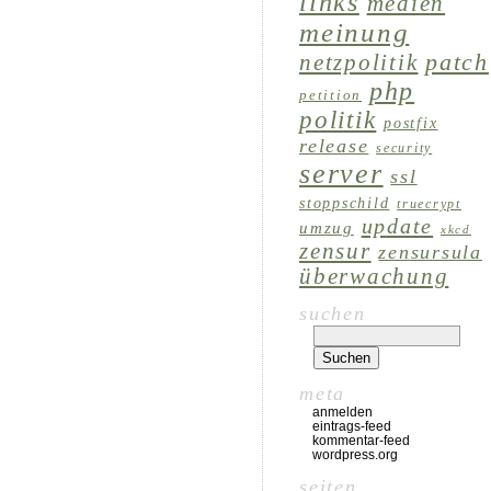
links
medien
meinung
patch
netzpolitik
php
petition
politik
postfix
release
security
server
ssl
stoppschild
truecrypt
update
umzug
xkcd
zensur
zensursula
überwachung
suchen
meta
anmelden
eintrags-feed
kommentar-feed
wordpress.org
seiten