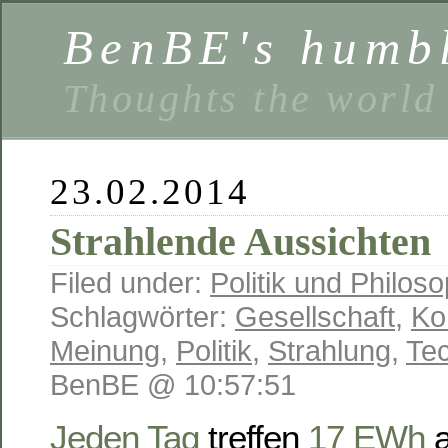
BenBE's humbl
Thoughts the world
23.02.2014
Strahlende Aussichten
Filed under:
Politik und Philoso
Schlagwörter:
Gesellschaft
,
Ko
Meinung
,
Politik
,
Strahlung
,
Te
BenBE @ 10:57:51
Jeden Tag
treffen
17 EWh
a