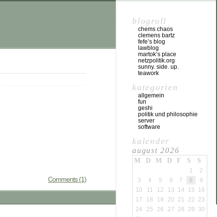
blogroll
chems chaos
clemens bartz
fefe’s blog
lawblog
martok’s place
netzpolitik.org
sunny. side. up.
teawork
kategorien
allgemein
fun
geshi
politik und philosophie
server
software
kalender
august 2026
M
D
M
D
F
S
S
1
2
Comments (1)
3
4
5
6
7
8
9
10
11
12
13
14
15
16
17
18
19
20
21
22
23
24
25
26
27
28
29
30