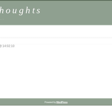
houghts
 …
 14:02:10
Powered by
WordPress