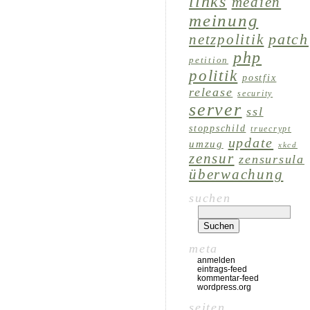
links
medien
meinung
patch
netzpolitik
php
petition
politik
postfix
release
security
server
ssl
stoppschild
truecrypt
update
umzug
xkcd
zensur
zensursula
überwachung
suchen
meta
anmelden
eintrags-feed
kommentar-feed
wordpress.org
seiten