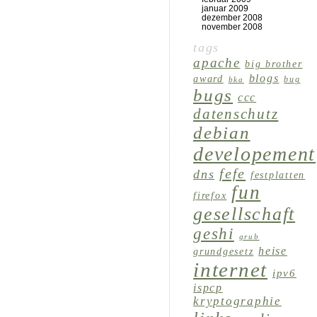
januar 2009
dezember 2008
november 2008
tags
apache
big brother
blogs
award
bug
bka
bugs
ccc
datenschutz
debian
developement
fefe
dns
festplatten
fun
firefox
gesellschaft
geshi
grub
heise
grundgesetz
internet
ipv6
ispcp
kryptographie