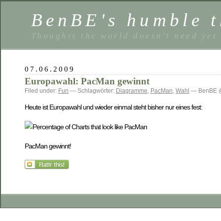
BenBE's humble t
Thoughts the world doesn't need yet
07.06.2009
Europawahl: PacMan gewinnt
Filed under:
Fun
— Schlagwörter:
Diagramme
,
PacMan
,
Wahl
— BenBE @
Heute ist Europawahl und wieder einmal steht bisher nur eines fest:
PacMan gewinnt!