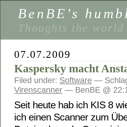
BenBE's humbl
Thoughts the world
07.07.2009
Kaspersky macht Ansta
Filed under:
Software
— Schlag
Virenscanner
— BenBE @ 22:1
Seit heute hab ich KIS 8 wied
ich einen Scanner zum Übe