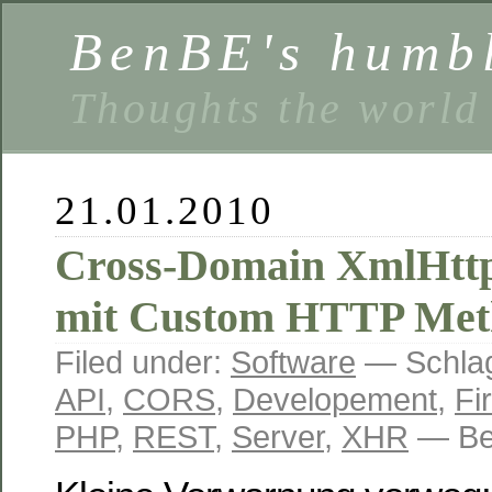
BenBE's humbl
Thoughts the world
21.01.2010
Cross-Domain XmlHtt
mit Custom HTTP Met
Filed under:
Software
— Schlag
API
,
CORS
,
Developement
,
Fi
PHP
,
REST
,
Server
,
XHR
— Be