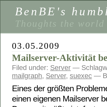
BenBE's humbl
Thoughts the world
03.05.2009
Mailserver-Aktivität b
Filed under:
Server
— Schlagwö
mailgraph
,
Server
,
suexec
— B
Eines der größten Proble
einen eigenen Mailserver be