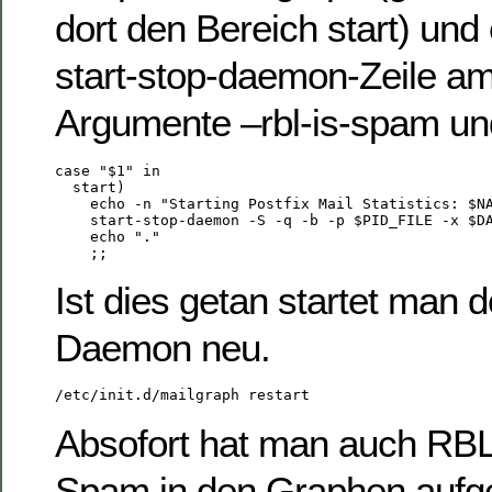
dort den Bereich start) und
start-stop-daemon-Zeile a
Argumente –rbl-is-spam und 
case "$1" in

  start)

    echo -n "Starting Postfix Mail Statistics: $NA
    start-stop-daemon -S -q -b -p $PID_FILE -x $DA
    echo "."

Ist dies getan startet man 
Daemon neu.
Absofort hat man auch RBLs
Spam in den Graphen aufge