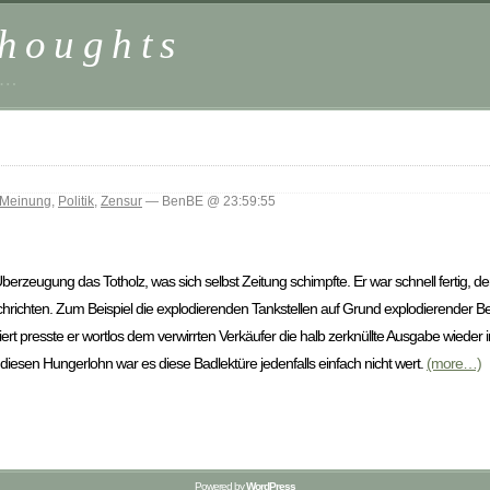
houghts
 …
Meinung
,
Politik
,
Zensur
— BenBE @ 23:59:55
berzeugung das Totholz, was sich selbst Zeitung schimpfte. Er war schnell fertig, d
chrichten. Zum Beispiel die explodierenden Tankstellen auf Grund explodierender Be
riert presste er wortlos dem verwirrten Verkäufer die halb zerknüllte Ausgabe wieder
diesen Hungerlohn war es diese Badlektüre jedenfalls einfach nicht wert.
(more…)
Powered by
WordPress