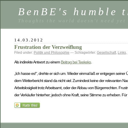
BenBE's humble t
Thoughts the world doesn't need yet
14.03.2012
Frustration der Verzweiflung
Filed under:
Politik und Philosophie
— Schlagwörter:
Gesellschaft
,
Links
,
Als indirekte Antwort zu einem
Beitrag bei Teekeks
.
„Ich hasse es!“, drehte er sich um. Wieder einmal laß er entgegen seiner Ü
dem Wetterbericht stand da nicht viel. Zumindest keine der relevanten Na
Arbeitslosigkeit trotz Arbeitsamt, oder der Abbau von Bürgerrechten. Frust
der Verkäufer hinterher; jedoch ohne Kraft, seine Stimme zu erheben. Für 