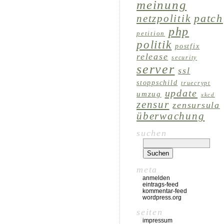
meinung
patch
netzpolitik
php
petition
politik
postfix
release
security
server
ssl
stoppschild
truecrypt
update
umzug
xkcd
zensur
zensursula
überwachung
suchen
meta
anmelden
eintrags-feed
kommentar-feed
wordpress.org
seiten
impressum