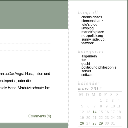
blogroll
chems chaos
clemens bartz
fefe’s blog
lawblog
martok’s place
netzpolitik.org
sunny. side. up.
teawork
kategorien
allgemein
fun
geshi
politik und philosophie
server
enn außer Angst, Hass, Titten und
software
nzinpreise, oder die
kalender
 in die Hand. Verdutzt schaute ihm
märz 2012
M
D
M
D
F
S
S
1
2
3
4
5
6
7
8
9
10
11
12
13
14
15
16
17
18
Comments (4)
19
20
21
22
23
24
25
26
27
28
29
30
31