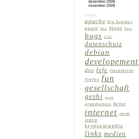
dezember 2008
november 2008
tags
apache
big brother
blogs
award
bug
bka
bugs
ccc
datenschutz
debian
developement
fefe
dns
festplatten
fun
firefox
gesellschaft
geshi
grub
heise
grundgesetz
internet
ipv6
ispcp
kryptographie
links
medien