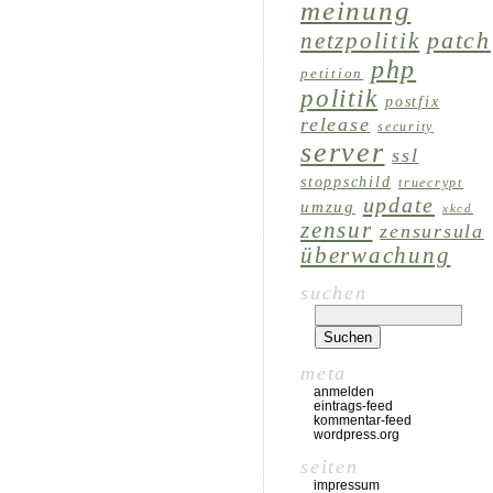
meinung
patch
netzpolitik
php
petition
politik
postfix
release
security
server
ssl
stoppschild
truecrypt
update
umzug
xkcd
zensur
zensursula
überwachung
suchen
meta
anmelden
eintrags-feed
kommentar-feed
wordpress.org
seiten
impressum