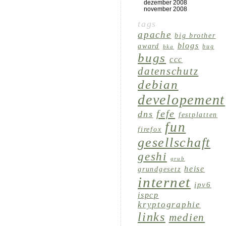
dezember 2008
november 2008
tags
apache
big brother
blogs
award
bug
bka
bugs
ccc
datenschutz
debian
developement
fefe
dns
festplatten
fun
firefox
gesellschaft
geshi
grub
heise
grundgesetz
internet
ipv6
ispcp
kryptographie
links
medien