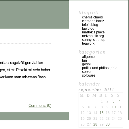
blogroll
chems chaos
clemens bartz
fefe’s blog
lawblog
martok’s place
netzpolitik.org
sunny. side. up.
teawork
kategorien
allgemein
fun
mit aussagekräftigen Zahlen
geshi
politik und philosophie
n, ist ein Projekt mit sehr hoher
server
software
 hier kann man mit etwas Bash
kalender
september 2011
M
D
M
D
F
S
S
1
2
3
4
Comments (0)
5
6
7
8
9
10
11
12
13
14
15
16
17
18
19
20
21
22
23
24
25
26
27
28
29
30