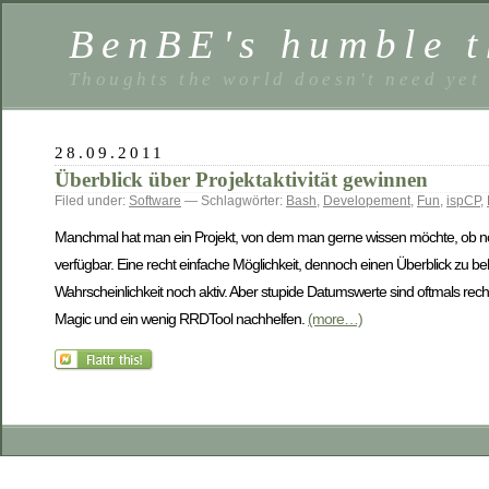
BenBE's humble t
Thoughts the world doesn't need yet
28.09.2011
Überblick über Projektaktivität gewinnen
Filed under:
Software
— Schlagwörter:
Bash
,
Developement
,
Fun
,
ispCP
,
Manchmal hat man ein Projekt, von dem man gerne wissen möchte, ob noch
verfügbar. Eine recht einfache Möglichkeit, dennoch einen Überblick zu beko
Wahrscheinlichkeit noch aktiv. Aber stupide Datumswerte sind oftmals r
Magic und ein wenig RRDTool nachhelfen.
(more…)