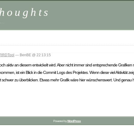
houghts
 …
RRDTool
— BenBE @ 22:13:15
 aktiv an diesem entwickelt wird. Aber nicht immer sind entsprechende Grafiken 
mmen, ist ein Blick in die Commit Logs des Projektes. Wenn diese viel Aktivität zeige
echt schwer zu überblicken. Etwas mehr Grafik wäre hier wünschenswert. Und genau
Powered by
WordPress