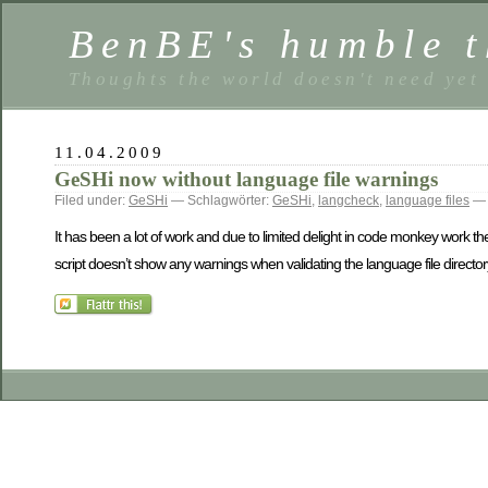
BenBE's humble t
Thoughts the world doesn't need yet
11.04.2009
GeSHi now without language file warnings
Filed under:
GeSHi
— Schlagwörter:
GeSHi
,
langcheck
,
language files
— 
It has been a lot of work and due to limited delight in code monkey work th
script doesn’t show any warnings when validating the language file directo