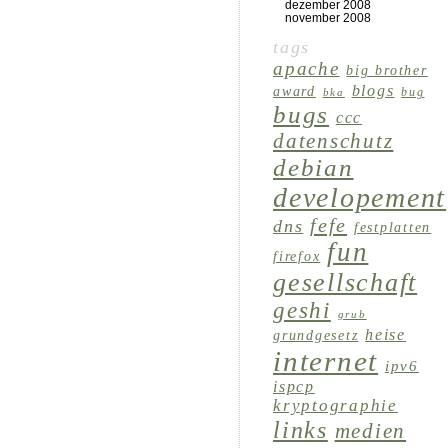
dezember 2008
november 2008
tags
apache
big brother
blogs
award
bug
bka
bugs
ccc
datenschutz
debian
developement
fefe
dns
festplatten
fun
firefox
gesellschaft
geshi
grub
heise
grundgesetz
internet
ipv6
ispcp
kryptographie
links
medien