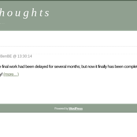
houghts
 …
BenBE @ 13:30:14
e final work had been delayed for several months; but now it finally has been complet
ry!
(more…)
Powered by
WordPress