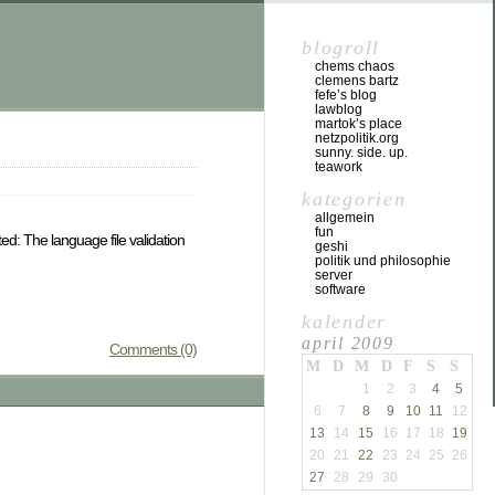
blogroll
chems chaos
clemens bartz
fefe’s blog
lawblog
martok’s place
netzpolitik.org
sunny. side. up.
teawork
kategorien
allgemein
fun
ed: The language file validation
geshi
politik und philosophie
server
software
kalender
april 2009
Comments (0)
M
D
M
D
F
S
S
1
2
3
4
5
6
7
8
9
10
11
12
13
14
15
16
17
18
19
20
21
22
23
24
25
26
27
28
29
30