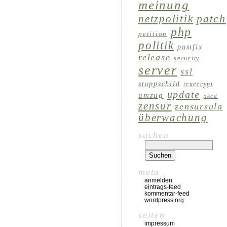
meinung
patch
netzpolitik
php
petition
politik
postfix
release
security
server
ssl
stoppschild
truecrypt
update
umzug
xkcd
zensur
zensursula
überwachung
suchen
meta
anmelden
eintrags-feed
kommentar-feed
wordpress.org
seiten
impressum